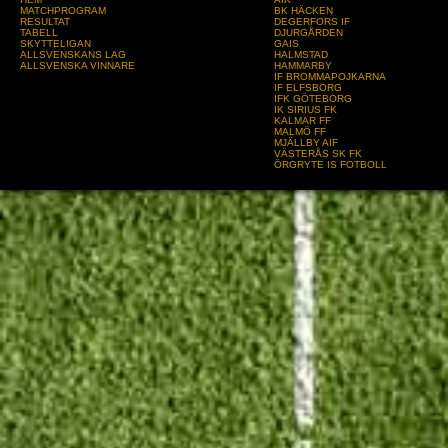
MATCHPROGRAM
BK HÄCKEN
RESULTAT
DEGERFORS IF
TABELL
DJURGÅRDEN
SKYTTELIGAN
GAIS
ALLSVENSKANS LAG
HALMSTAD
ALLSVENSKA VINNARE
HAMMARBY
IF BROMMAPOJKARNA
IF ELFSBORG
IFK GÖTEBORG
IK SIRIUS FK
KALMAR FF
MALMÖ FF
MJÄLLBY AIF
VÄSTERÅS SK FK
ÖRGRYTE IS FOTBOLL