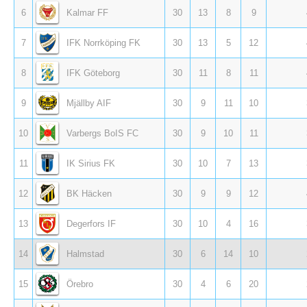
6
Kalmar FF
30
13
8
9
7
IFK Norrköping FK
30
13
5
12
8
IFK Göteborg
30
11
8
11
9
Mjällby AIF
30
9
11
10
10
Varbergs BoIS FC
30
9
10
11
11
IK Sirius FK
30
10
7
13
12
BK Häcken
30
9
9
12
13
Degerfors IF
30
10
4
16
14
Halmstad
30
6
14
10
15
Örebro
30
4
6
20