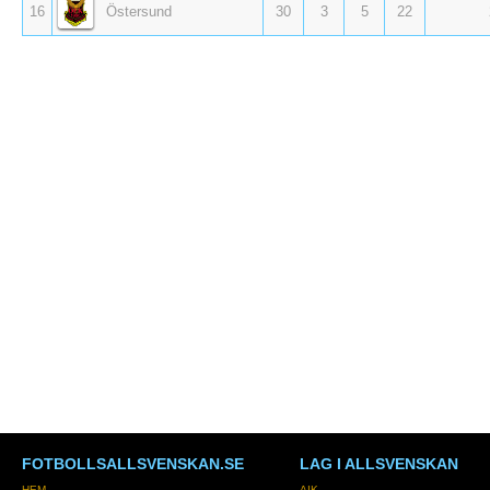
16
Östersund
30
3
5
22
FOTBOLLSALLSVENSKAN.SE
LAG I ALLSVENSKAN
HEM
AIK