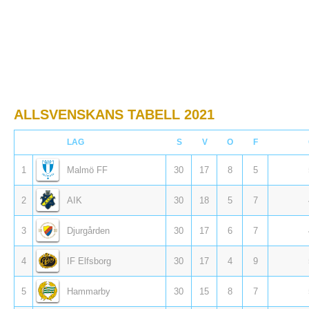
ALLSVENSKANS TABELL 2021
LAG
S
V
O
F
1
Malmö FF
30
17
8
5
2
AIK
30
18
5
7
3
Djurgården
30
17
6
7
4
IF Elfsborg
30
17
4
9
5
Hammarby
30
15
8
7