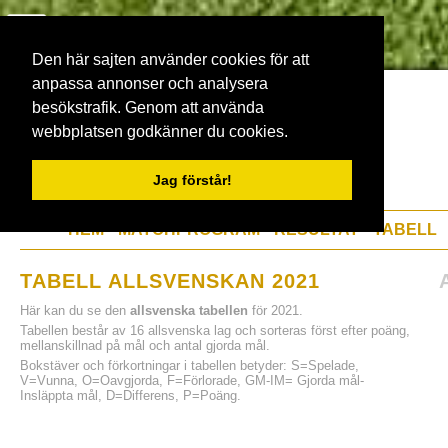
Den här sajten använder cookies för att
anpassa annonser och analysera
besökstrafik. Genom att använda
webbplatsen godkänner du cookies.
Jag förstår!
HEM
MATCHPROGRAM
RESULTAT
TABELL
TABELL ALLSVENSKAN 2021
Här kan du se den
allsvenska tabellen
för 2021.
Tabellen består av 16 allsvenska lag och sorteras först efter poäng,
mellanskillnad på mål och antal gjorda mål.
Bokstäver och förkortningar i tabellen betyder: S=Spelade,
V=Vunna, O=Oavgjorda, F=Förlorade, GM-IM= Gjorda mål-
Insläppta mål, D=Differens, P=Poäng.