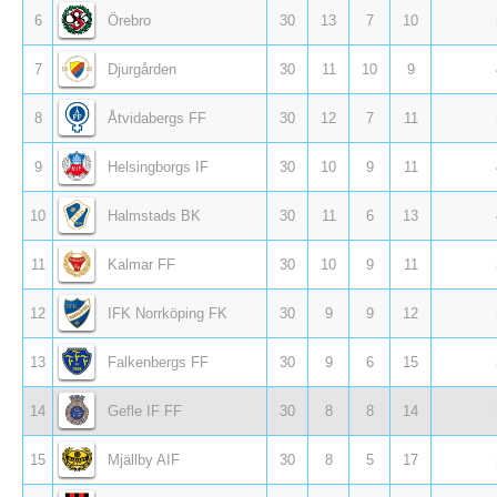
6
Örebro
30
13
7
10
7
Djurgården
30
11
10
9
8
Åtvidabergs FF
30
12
7
11
9
Helsingborgs IF
30
10
9
11
10
Halmstads BK
30
11
6
13
11
Kalmar FF
30
10
9
11
12
IFK Norrköping FK
30
9
9
12
13
Falkenbergs FF
30
9
6
15
14
Gefle IF FF
30
8
8
14
15
Mjällby AIF
30
8
5
17