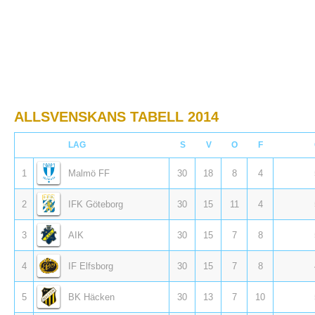
ALLSVENSKANS TABELL 2014
LAG
S
V
O
F
1
Malmö FF
30
18
8
4
2
IFK Göteborg
30
15
11
4
3
AIK
30
15
7
8
4
IF Elfsborg
30
15
7
8
5
BK Häcken
30
13
7
10