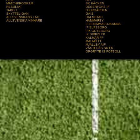
MATCHPROGRAM
BK HÄCKEN
RESULTAT
DEGERFORS IF
TABELL
DJURGÅRDEN
SKYTTELIGAN
GAIS
ALLSVENSKANS LAG
HALMSTAD
ALLSVENSKA VINNARE
HAMMARBY
IF BROMMAPOJKARNA
IF ELFSBORG
IFK GÖTEBORG
IK SIRIUS FK
KALMAR FF
MALMÖ FF
MJÄLLBY AIF
VÄSTERÅS SK FK
ÖRGRYTE IS FOTBOLL