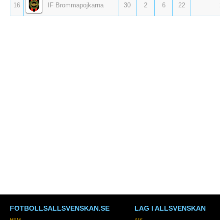
16
IF Brommapojkarna
30
2
6
22
FOTBOLLSALLSVENSKAN.SE
LAG I ALLSVENSKAN
HEM
AIK