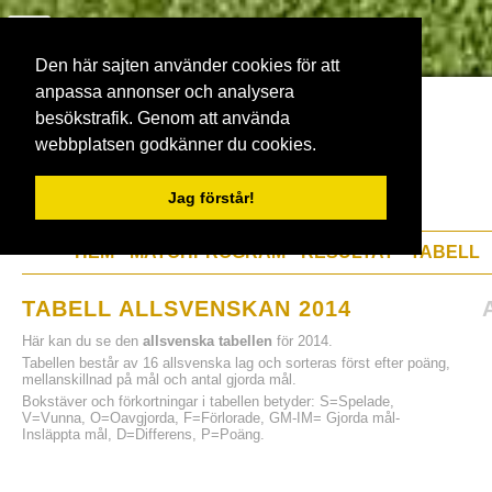
Den här sajten använder cookies för att
anpassa annonser och analysera
besökstrafik. Genom att använda
webbplatsen godkänner du cookies.
Jag förstår!
HEM
MATCHPROGRAM
RESULTAT
TABELL
TABELL ALLSVENSKAN 2014
Här kan du se den
allsvenska tabellen
för 2014.
Tabellen består av 16 allsvenska lag och sorteras först efter poäng,
mellanskillnad på mål och antal gjorda mål.
Bokstäver och förkortningar i tabellen betyder: S=Spelade,
V=Vunna, O=Oavgjorda, F=Förlorade, GM-IM= Gjorda mål-
Insläppta mål, D=Differens, P=Poäng.