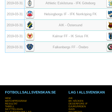
2019-03-31
Athletic Eskilstuna - IFK Göteborg
2019-03-31
Helsingborgs IF - IFK Norrköping FK
2019-03-31
AIK - Östersund
2019-03-31
Kalmar FF - IK Sirius FK
2019-03-31
Falkenbergs FF - Örebro
FOTBOLLSALLSVENSKAN.SE
LAG I ALLSVENSKAN
HEM
AIK
MATCHPROGRAM
BK HÄCKEN
RESULTAT
DEGERFORS IF
TABELL
DJURGÅRDEN
SKYTTELIGAN
GAIS
ALLSVENSKANS LAG
HALMSTAD