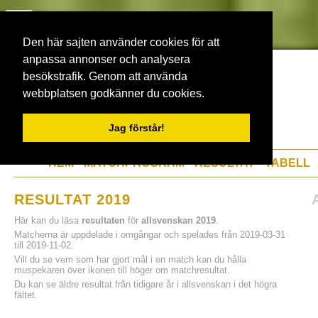
Den här sajten använder cookies för att
anpassa annonser och analysera
besökstrafik. Genom att använda
webbplatsen godkänner du cookies.
Jag förstår!
HEM
MATCHPROGRAM
RESULTAT
TABELL
RESULTAT 2019
Här kan du läsa
resultaten
för
allsvenskan 2019
.
Matcherna är uppdelade i omgångar och spelades från 2019-03-31
till 2019-11-02.
Vill du se vem som har gjort mål i en match kan du hålla
muspekaren över ikonen till höger om matchresultat.
Du kan se äldre resultat från tidigare år i allsvenskan i det högra
fältet.