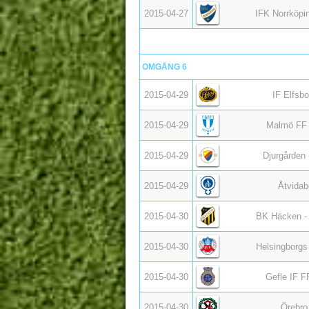
2015-04-27
IFK Norrköpi
OMGÅNG 6
2015-04-29
IF Elfsb
2015-04-29
Malmö FF 
2015-04-29
Djurgården
2015-04-29
Åtvidab
2015-04-30
BK Häcken - 
2015-04-30
Helsingborgs
2015-04-30
Gefle IF F
2015-04-30
Örebro