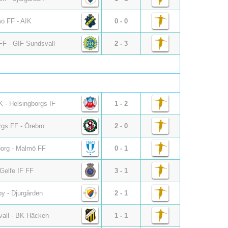
ö FF - AIK
0 - 0
FF - GIF Sundsvall
2 - 3
 - Helsingborgs IF
1 - 2
rgs FF - Örebro
2 - 0
org - Malmö FF
0 - 1
 Gelfe IF FF
3 - 1
 - Djurgården
2 - 1
all - BK Häcken
1 - 1