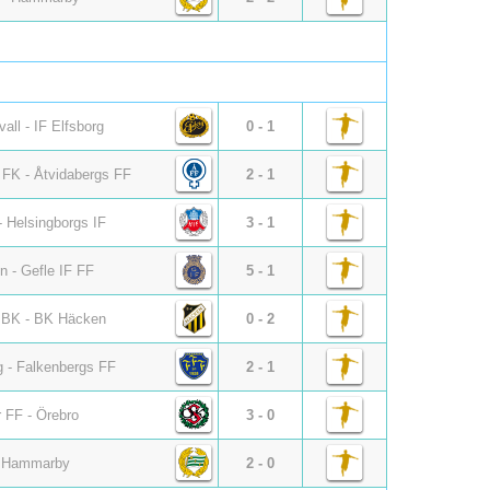
all - IF Elfsborg
0 - 1
 FK - Åtvidabergs FF
2 - 1
 Helsingborgs IF
3 - 1
n - Gefle IF FF
5 - 1
 BK - BK Häcken
0 - 2
 - Falkenbergs FF
2 - 1
 FF - Örebro
3 - 0
- Hammarby
2 - 0