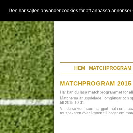
Den här sajten använder cookies för att anpassa annonser
HEM
MATCHPROGRAM
MATCHPROGRAM 2015
Här kan du läsa
matchprogrammet
för
al
Matcherna är uppdelade i omgångar och s
till 2015-10-31.
Vill du se vem som har gjort mål i en matc
muspekaren över ikonen till höger om matc