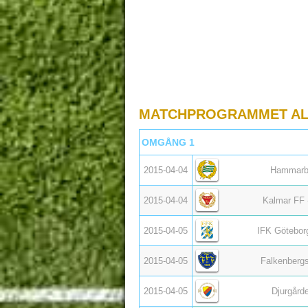
MATCHPROGRAMMET AL
OMGÅNG 1
2015-04-04
Hammarb
2015-04-04
Kalmar FF 
2015-04-05
IFK Götebor
2015-04-05
Falkenbergs
2015-04-05
Djurgårde