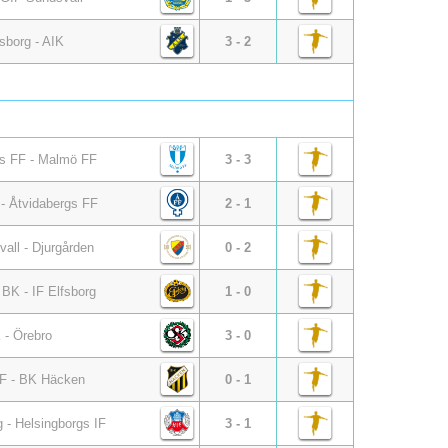
fsborg - AIK
3 - 2
s FF - Malmö FF
3 - 3
 Åtvidabergs FF
2 - 1
all - Djurgården
0 - 2
BK - IF Elfsborg
1 - 0
 - Örebro
3 - 0
F - BK Häcken
0 - 1
 - Helsingborgs IF
3 - 1