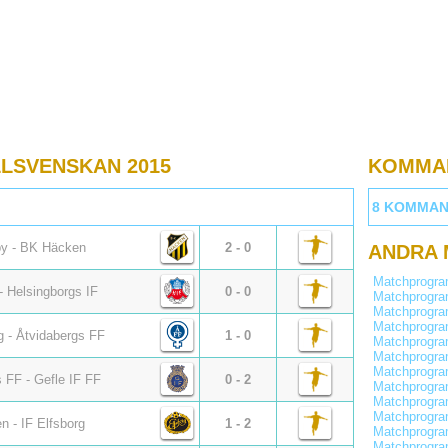
LSVENSKAN 2015
KOMMA
8 KOMMAN
y - BK Häcken
2 - 0
ANDRA
Matchprogr
- Helsingborgs IF
0 - 0
Matchprogr
Matchprogr
Matchprogr
g - Åtvidabergs FF
1 - 0
Matchprogr
Matchprogr
Matchprogr
 FF - Gefle IF FF
0 - 2
Matchprogr
Matchprogr
Matchprogr
n - IF Elfsborg
1 - 2
Matchprogr
Matchprogr