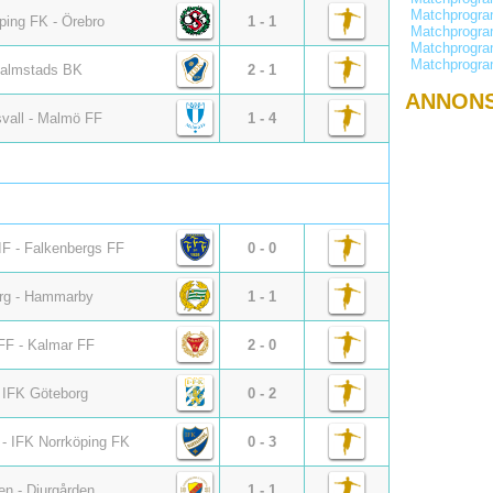
Matchprogr
ping FK - Örebro
1 - 1
Matchprogra
Matchprogr
Matchprogr
Halmstads BK
2 - 1
ANNON
vall - Malmö FF
1 - 4
IF - Falkenbergs FF
0 - 0
org - Hammarby
1 - 1
 FF - Kalmar FF
2 - 0
- IFK Göteborg
0 - 2
- IFK Norrköping FK
0 - 3
n - Djurgården
1 - 1