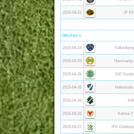
2015-04-21
IF El
OMGÅNG 5
2015-04-24
Falkenberg
2015-04-25
Hammarby -
2015-04-26
GIF Sundsv
2015-04-26
Halmstads 
2015-04-26
AIK
2015-04-26
Kalmar F
2015-04-27
IFK Göteborg