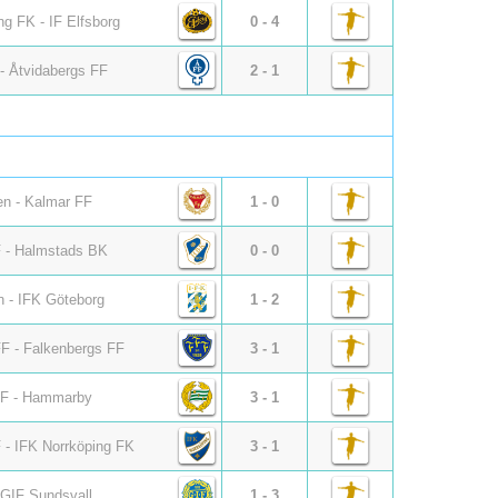
ng FK - IF Elfsborg
0 - 4
- Åtvidabergs FF
2 - 1
en - Kalmar FF
1 - 0
F - Halmstads BK
0 - 0
 - IFK Göteborg
1 - 2
FF - Falkenbergs FF
3 - 1
F - Hammarby
3 - 1
F - IFK Norrköping FK
3 - 1
 GIF Sundsvall
1 - 3