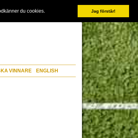
odkänner du cookies.
Jag förstår!
KA VINNARE
ENGLISH