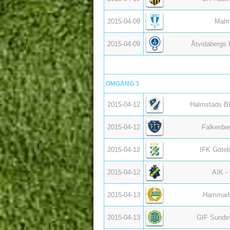
2015-04-09
Malm
2015-04-09
Åtvidabergs 
OMGÅNG 3
2015-04-12
Halmstads BK
2015-04-12
Falkenbe
2015-04-12
IFK Göteb
2015-04-12
AIK -
2015-04-13
Hammarby
2015-04-13
GIF Sundsv