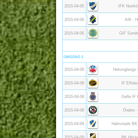
2015-04-05
IFK Norrkö
2015-04-06
AIK - 
2015-04-06
GIF Sunds
OMGÅNG 2
2015-04-08
Helsingborgs 
2015-04-08
IF Elfsb
2015-04-08
Gefle IF
2015-04-08
Örebro 
2015-04-09
Halmstads BK 
2015-04-09
BK Häcke