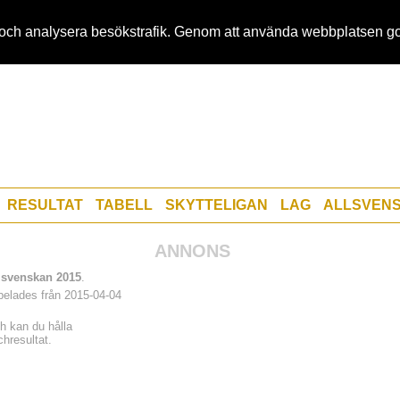
 och analysera besökstrafik. Genom att använda webbplatsen g
RESULTAT
TABELL
SKYTTELIGAN
LAG
ALLSVENS
ANNONS
lsvenskan 2015
.
pelades från 2015-04-04
h kan du hålla
hresultat.