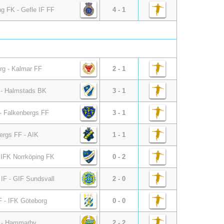
ng FK - Gefle IF FF
4 - 1
org - Kalmar FF
2 - 1
- Halmstads BK
3 - 1
 - Falkenbergs FF
3 - 1
ergs FF - AIK
1 - 1
IFK Norrköping FK
0 - 2
 IF - GIF Sundsvall
2 - 0
F - IFK Göteborg
0 - 0
 - Hammarby
2 - 2