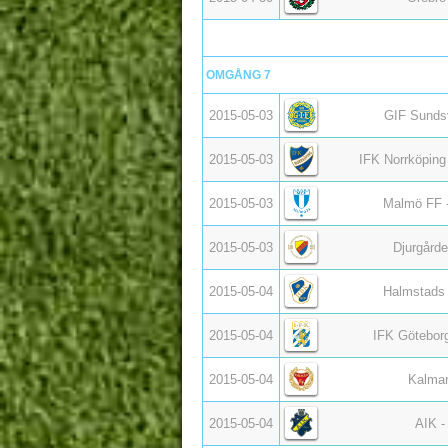
OMGÅNG 7
2015-05-03
GIF Sundsv
2015-05-03
IFK Norrköping
2015-05-03
Malmö FF -
2015-05-03
Djurgårde
2015-05-04
Halmstads
2015-05-04
IFK Göteborg
2015-05-04
Kalmar
2015-05-04
AIK 