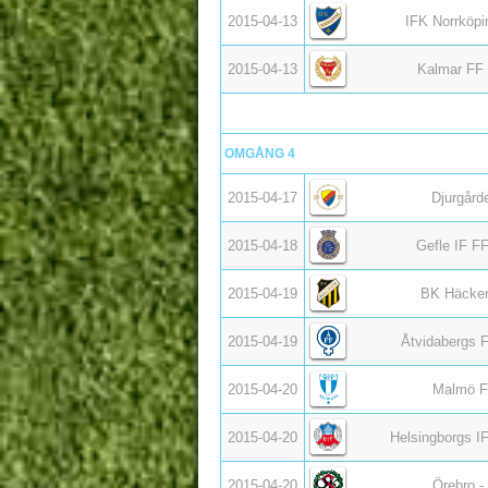
2015-04-13
IFK Norrköpi
2015-04-13
Kalmar FF 
OMGÅNG 4
2015-04-17
Djurgård
2015-04-18
Gefle IF F
2015-04-19
BK Häcken
2015-04-19
Åtvidabergs 
2015-04-20
Malmö F
2015-04-20
Helsingborgs I
2015-04-20
Örebro -