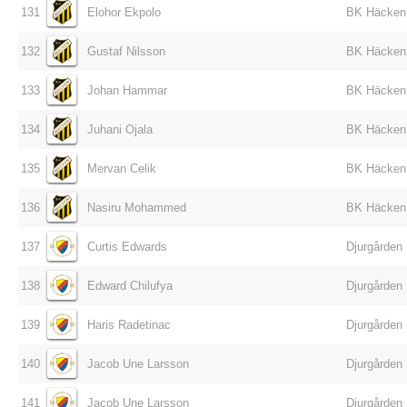
131
Elohor Ekpolo
BK Häcken
132
Gustaf Nilsson
BK Häcken
133
Johan Hammar
BK Häcken
134
Juhani Ojala
BK Häcken
135
Mervan Celik
BK Häcken
136
Nasiru Mohammed
BK Häcken
137
Curtis Edwards
Djurgården
138
Edward Chilufya
Djurgården
139
Haris Radetinac
Djurgården
140
Jacob Une Larsson
Djurgården
141
Jacob Une Larsson
Djurgården