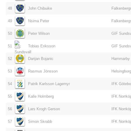
48
John Chibuike
Falkenberg
49
Nsima Peter
Falkenberg
50
Peter Wilson
GIF Sundsv
51
Tobias Eriksson
GIF Sundsv
52
Darijan Bojanic
Hammarby
53
Rasmus Jönsson
Helsingborg
54
Patrik Karlsson Lagemyr
IFK Götebo
55
Kalle Holmberg
IFK Norrkö
56
Lars Krogh Gerson
IFK Norrkö
57
Simon Skrabb
IFK Norrkö