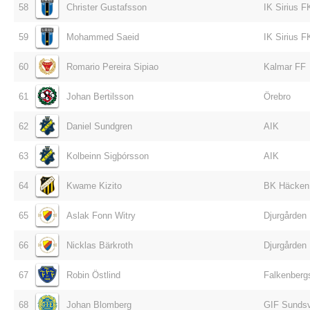
58
Christer Gustafsson
IK Sirius F
59
Mohammed Saeid
IK Sirius F
60
Romario Pereira Sipiao
Kalmar FF
61
Johan Bertilsson
Örebro
62
Daniel Sundgren
AIK
63
Kolbeinn Sigþórsson
AIK
64
Kwame Kizito
BK Häcken
65
Aslak Fonn Witry
Djurgården
66
Nicklas Bärkroth
Djurgården
67
Robin Östlind
Falkenberg
68
Johan Blomberg
GIF Sundsv