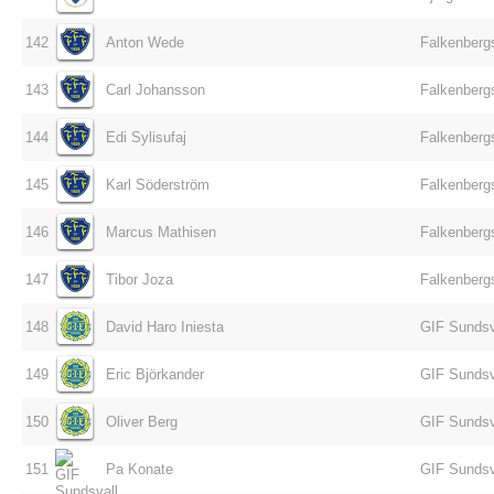
142
Anton Wede
Falkenberg
143
Carl Johansson
Falkenberg
144
Edi Sylisufaj
Falkenberg
145
Karl Söderström
Falkenberg
146
Marcus Mathisen
Falkenberg
147
Tibor Joza
Falkenberg
148
David Haro Iniesta
GIF Sundsv
149
Eric Björkander
GIF Sundsv
150
Oliver Berg
GIF Sundsv
151
Pa Konate
GIF Sundsv