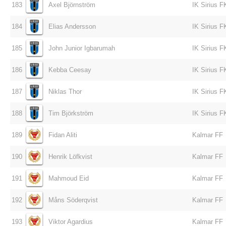
183
Axel Björnström
IK Sirius F
184
Elias Andersson
IK Sirius F
185
John Junior Igbarumah
IK Sirius F
186
Kebba Ceesay
IK Sirius F
187
Niklas Thor
IK Sirius F
188
Tim Björkström
IK Sirius F
189
Fidan Aliti
Kalmar FF
190
Henrik Löfkvist
Kalmar FF
191
Mahmoud Eid
Kalmar FF
192
Måns Söderqvist
Kalmar FF
193
Viktor Agardius
Kalmar FF