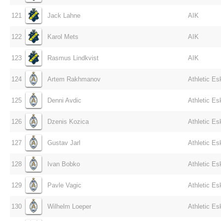
121
Jack Lahne
AIK
122
Karol Mets
AIK
123
Rasmus Lindkvist
AIK
124
Artem Rakhmanov
Athletic Es
125
Denni Avdic
Athletic Es
126
Dzenis Kozica
Athletic Es
127
Gustav Jarl
Athletic Es
128
Ivan Bobko
Athletic Es
129
Pavle Vagic
Athletic Es
130
Wilhelm Loeper
Athletic Es