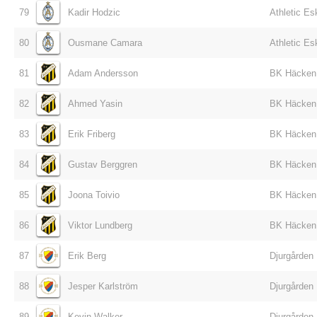
79
Kadir Hodzic
Athletic Es
80
Ousmane Camara
Athletic Es
81
Adam Andersson
BK Häcken
82
Ahmed Yasin
BK Häcken
83
Erik Friberg
BK Häcken
84
Gustav Berggren
BK Häcken
85
Joona Toivio
BK Häcken
86
Viktor Lundberg
BK Häcken
87
Erik Berg
Djurgården
88
Jesper Karlström
Djurgården
89
Kevin Walker
Djurgården