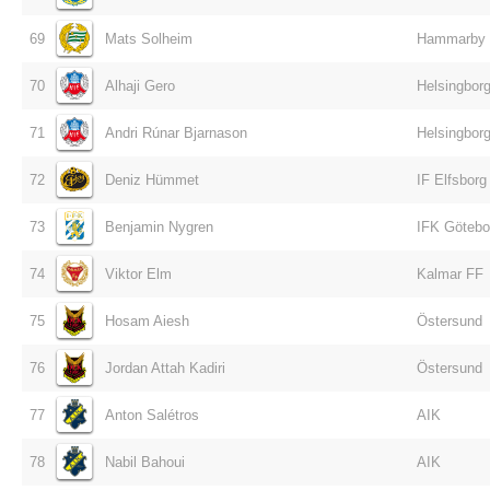
69
Mats Solheim
Hammarby
70
Alhaji Gero
Helsingborg
71
Andri Rúnar Bjarnason
Helsingborg
72
Deniz Hümmet
IF Elfsborg
73
Benjamin Nygren
IFK Götebo
74
Viktor Elm
Kalmar FF
75
Hosam Aiesh
Östersund
76
Jordan Attah Kadiri
Östersund
77
Anton Salétros
AIK
78
Nabil Bahoui
AIK