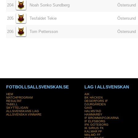
204
Noah Sonko Sundberg
Östersund
205
Tesfaldet Tekie
Östersund
206
Tom Pettersson
Östersund
FOTBOLLSALLSVENSKAN.SE
LAG I ALLSVENSKAN
HEM
AIK
MATCHPROGRAM
BK HÄCKEN
RESULTAT
DEGERFORS IF
TABELL
DJURGÅRDEN
SKYTTELIGAN
GAIS
ALLSVENSKANS LAG
HALMSTAD
ALLSVENSKA VINNARE
HAMMARBY
IF BROMMAPOJKARNA
IF ELFSBORG
IFK GÖTEBORG
IK SIRIUS FK
KALMAR FF
MALMÖ FF