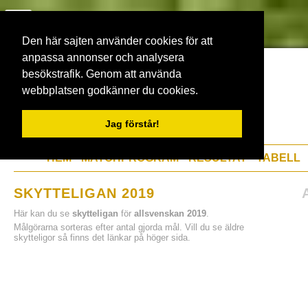
Den här sajten använder cookies för att
anpassa annonser och analysera
besökstrafik. Genom att använda
webbplatsen godkänner du cookies.
Jag förstår!
HEM
MATCHPROGRAM
RESULTAT
TABELL
SKYTTELIGAN 2019
Här kan du se
skytteligan
för
allsvenskan 2019
.
Målgörarna sorteras efter antal gjorda mål. Vill du se äldre
skytteligor så finns det länkar på höger sida.