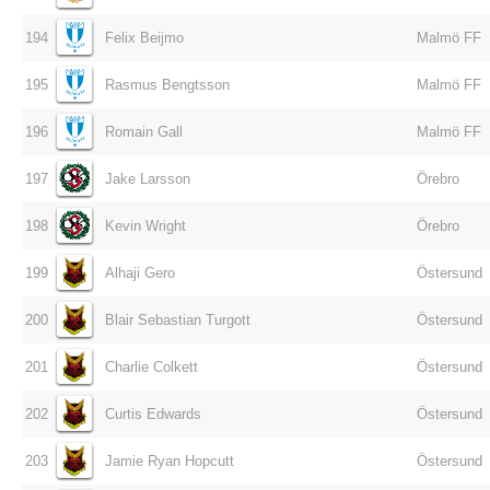
194
Felix Beijmo
Malmö FF
195
Rasmus Bengtsson
Malmö FF
196
Romain Gall
Malmö FF
197
Jake Larsson
Örebro
198
Kevin Wright
Örebro
199
Alhaji Gero
Östersund
200
Blair Sebastian Turgott
Östersund
201
Charlie Colkett
Östersund
202
Curtis Edwards
Östersund
203
Jamie Ryan Hopcutt
Östersund