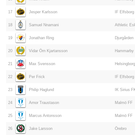
17
Jesper Karlsson
IF Elfsborg
18
Samuel Nnamani
Athletic Es
19
Jonathan Ring
Djurgården
20
Vidar Örn Kjartansson
Hammarby
21
Max Svensson
Helsingborg
22
Per Frick
IF Elfsborg
23
Philip Haglund
IK Sirius F
24
Arnor Traustason
Malmö FF
25
Marcus Antonsson
Malmö FF
26
Jake Larsson
Örebro