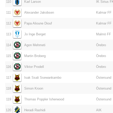
110
Karl Larson
IK Sirius F
111
Alexander Jakobsen
Kalmar FF
112
Papa Alioune Diouf
Kalmar FF
113
Jo Inge Berget
Malmö FF
114
Agon Mehmeti
Örebro
115
Martin Broberg
Örebro
116
Viktor Prodell
Örebro
117
Isak Ssali Ssewankambo
Östersund
118
Simon Kroon
Östersund
119
Thomas Poppler Isherwood
Östersund
120
Heradi Rashidi
AIK