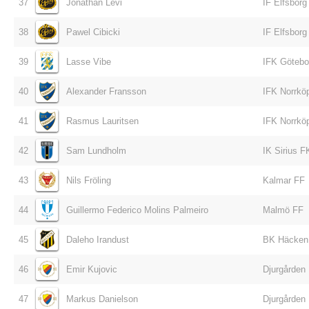
37
Jonathan Levi
IF Elfsborg
38
Pawel Cibicki
IF Elfsborg
39
Lasse Vibe
IFK Götebo
40
Alexander Fransson
IFK Norrkö
41
Rasmus Lauritsen
IFK Norrkö
42
Sam Lundholm
IK Sirius F
43
Nils Fröling
Kalmar FF
44
Guillermo Federico Molins Palmeiro
Malmö FF
45
Daleho Irandust
BK Häcken
46
Emir Kujovic
Djurgården
47
Markus Danielson
Djurgården