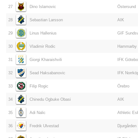
27
Dino Islamovic
Östersund
28
Sebastian Larsson
AIK
29
Linus Hallenius
GIF Sundsv
30
Vladimir Rodic
Hammarby
31
Giorgi Kharaishvili
IFK Götebo
32
Sead Haksabanovic
IFK Norrkö
33
Filip Rogic
Örebro
34
Chinedu Ogbuke Obasi
AIK
35
Adi Nalic
Athletic Es
36
Fredrik Ulvestad
Djurgården