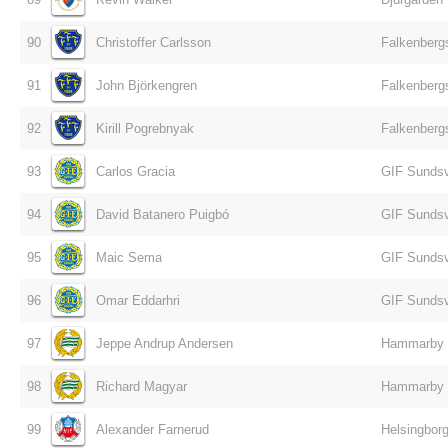
90
Christoffer Carlsson
Falkenberg
91
John Björkengren
Falkenberg
92
Kirill Pogrebnyak
Falkenberg
93
Carlos Gracia
GIF Sundsv
94
David Batanero Puigbó
GIF Sundsv
95
Maic Sema
GIF Sundsv
96
Omar Eddarhri
GIF Sundsv
97
Jeppe Andrup Andersen
Hammarby
98
Richard Magyar
Hammarby
99
Alexander Farnerud
Helsingborg