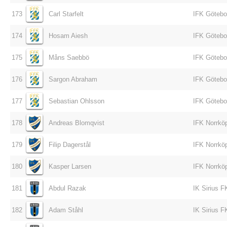
173
Carl Starfelt
IFK Götebo
174
Hosam Aiesh
IFK Götebo
175
Måns Saebbö
IFK Götebo
176
Sargon Abraham
IFK Götebo
177
Sebastian Ohlsson
IFK Götebo
178
Andreas Blomqvist
IFK Norrkö
179
Filip Dagerstål
IFK Norrkö
180
Kasper Larsen
IFK Norrkö
181
Abdul Razak
IK Sirius F
182
Adam Ståhl
IK Sirius F