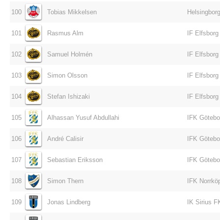
100
Tobias Mikkelsen
Helsingborg
101
Rasmus Alm
IF Elfsborg
102
Samuel Holmén
IF Elfsborg
103
Simon Olsson
IF Elfsborg
104
Stefan Ishizaki
IF Elfsborg
105
Alhassan Yusuf Abdullahi
IFK Götebo
106
André Calisir
IFK Götebo
107
Sebastian Eriksson
IFK Götebo
108
Simon Thern
IFK Norrkö
109
Jonas Lindberg
IK Sirius F