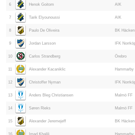
6
Henok Goitom
AIK
7
Tarik Elyounoussi
AIK
8
Paulo De Oliveira
BK Häcken
9
Jordan Larsson
IFK Norrkö
10
Carlos Strandberg
Örebro
11
Alexander Kacaniklic
Hammarby
12
Christoffer Nyman
IFK Norrkö
13
Anders Bleg Christiansen
Malmö FF
14
Søren Rieks
Malmö FF
15
Alexander Jeremejeff
BK Häcken
16
Imad Khalili
Hammarby