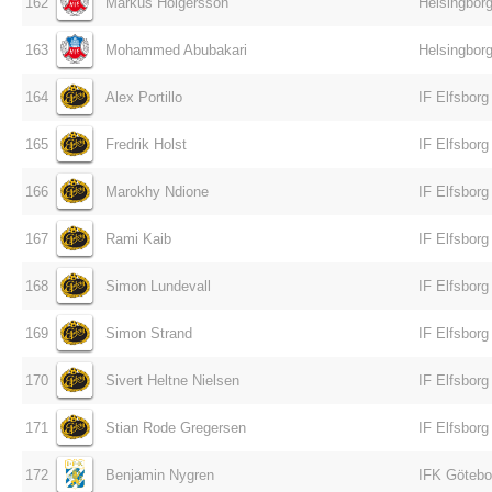
162
Markus Holgersson
Helsingborg
163
Mohammed Abubakari
Helsingborg
164
Alex Portillo
IF Elfsborg
165
Fredrik Holst
IF Elfsborg
166
Marokhy Ndione
IF Elfsborg
167
Rami Kaib
IF Elfsborg
168
Simon Lundevall
IF Elfsborg
169
Simon Strand
IF Elfsborg
170
Sivert Heltne Nielsen
IF Elfsborg
171
Stian Rode Gregersen
IF Elfsborg
172
Benjamin Nygren
IFK Götebo